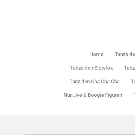
Zum
Hauptinhalt
springen
Home
Tanze de
Tanze den Slowfox
Tanz
Tanz den Cha Cha Cha
T
Nur Jive & Boogie Figuren