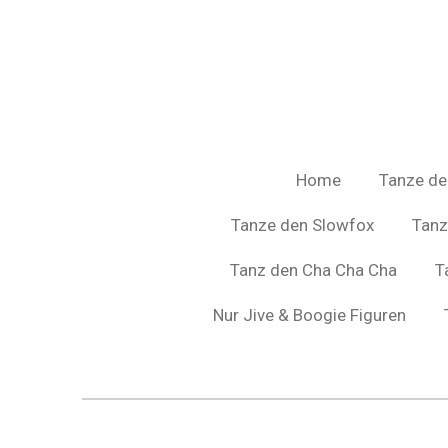
Zum
Hauptinhalt
springen
Home
Tanze de
Tanze den Slowfox
Tanz
Tanz den Cha Cha Cha
T
Nur Jive & Boogie Figuren